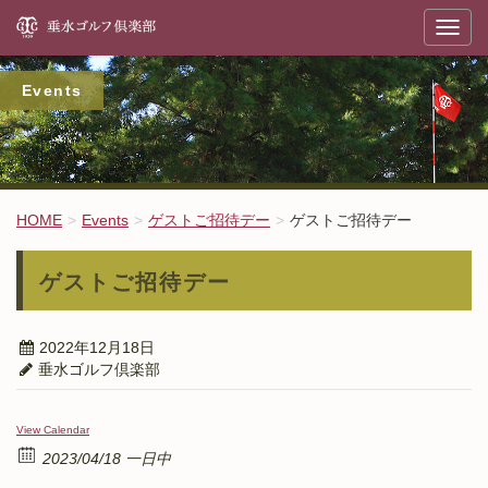
垂
T
o
g
g
l
Events
e
n
a
v
i
g
a
t
HOME
Events
ゲストご招待デー
ゲストご招待デー
i
o
n
ゲストご招待デー
2022年12月18日
垂水ゴルフ倶楽部
View Calendar
2023/04/18 一日中