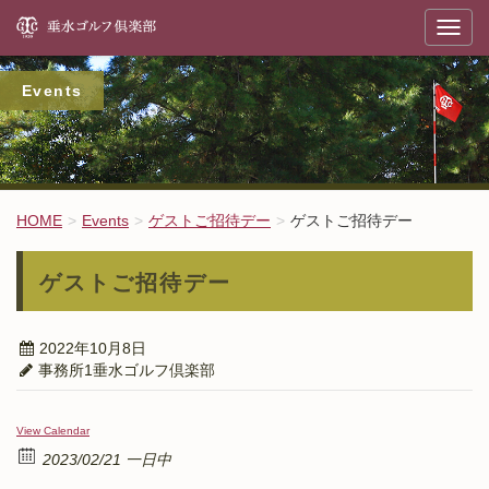
垂
T
o
g
g
l
Events
e
n
a
v
i
g
a
t
HOME
Events
ゲストご招待デー
ゲストご招待デー
i
o
n
ゲストご招待デー
2022年10月8日
事務所1垂水ゴルフ倶楽部
View Calendar
2023/02/21 一日中