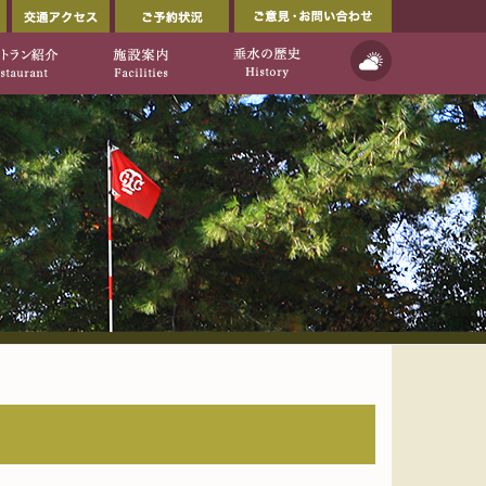
会員ページ
交通アクセス
ご予約状況
ルフ倶楽部公式ウェブサイト」
イト]
天気予報
ご利用について
レストラン紹介
施設案内
垂水の歴史