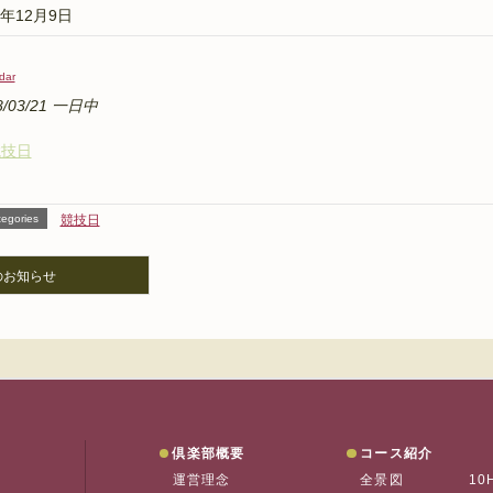
6年12月9日
dar
8/03/21 一日中
競技日
egories
競技日
のお知らせ
垂水ゴルフ
倶楽部概要
コース紹介
運営理念
全景図
10