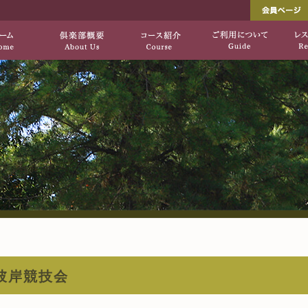
し出す、自然を生かした上質のコース「垂水ゴ
垂水ゴルフ倶楽部[公式サ
HOME
倶楽部概要
コース紹介
彼岸競技会