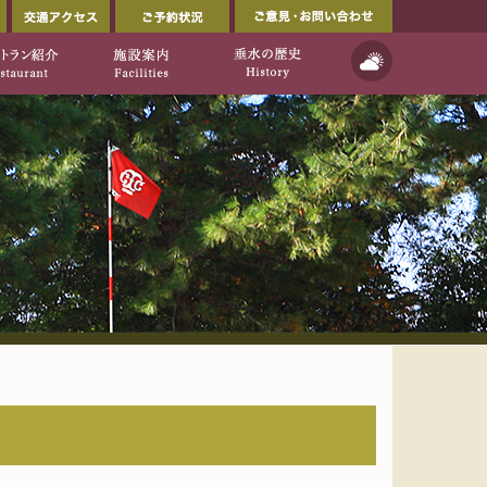
会員ページ
交通アクセス
ご予約状況
ルフ倶楽部公式ウェブサイト」
イト]
天気予報
ご利用について
レストラン紹介
施設案内
垂水の歴史