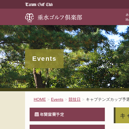
歴史と伝統が醸
Events
HOME
Events
競技日
キャプテンズカップ予
年間営業予定
キ