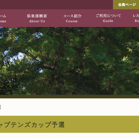
し出す、自然を生かした上質のコース「垂水ゴ
垂水ゴルフ倶楽部[公式サ
HOME
倶楽部概要
コース紹介
選
ャプテンズカップ予選