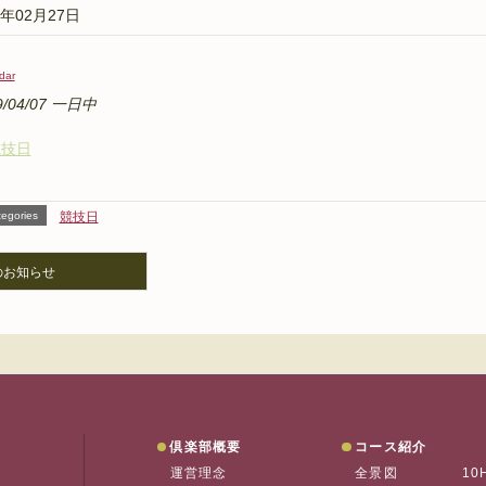
9年02月27日
dar
9/04/07 一日中
競技日
egories
競技日
のお知らせ
垂水ゴルフ
倶楽部概要
コース紹介
運営理念
全景図
10